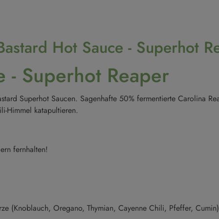
Bastard Hot Sauce - Superhot R
e - Superhot Reaper
Bastard Superhot Saucen. Sagenhafte 50% f
ermentierte Carolina Re
i-Himmel katapultieren.
rn fernhalten!
rze (Knoblauch, Oregano, Thymian, Cayenne Chili, Pfeffer, Cumin