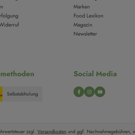
en
Marken
rfolgung
Food Lexikon
Widerruf
Magazin
Newsletter
dmethoden
Social Media
Selbstabholung
ehrwertsteuer zzgl.
Versandkosten
und ggf. Nachnahmegebühren, w