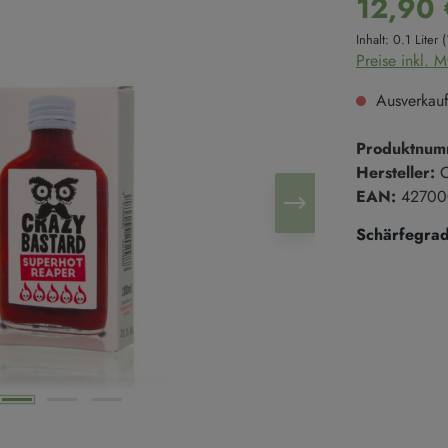
12,90 
Süße Cremes
Reis
Inhalt:
0.1 Liter
(
Marmeladen & Konfitüren
Hülsenfrüchte
Preise inkl. 
Salze & Pfeffer
Süßgebäck
Ausverkauf
Salze
Kekse
Salzmischungen
Kuchen
Produktnum
Pfeffer
Süßgebäck
Hersteller:
EAN:
42700
Schärfegrad
Trüffel
en