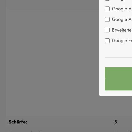
Google An
Google A
Erweitert
Google Fon
Schärfe:
5