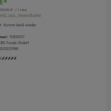
€*
129,00 €* / 1 Liter)
MwSt. zzgl. Versandkosten
t. Kommt bald wieder
mer:
1082001
CBS Foods GmbH
00202988
:
🌶️
🌶️
🌶️
🌶️
🌶️