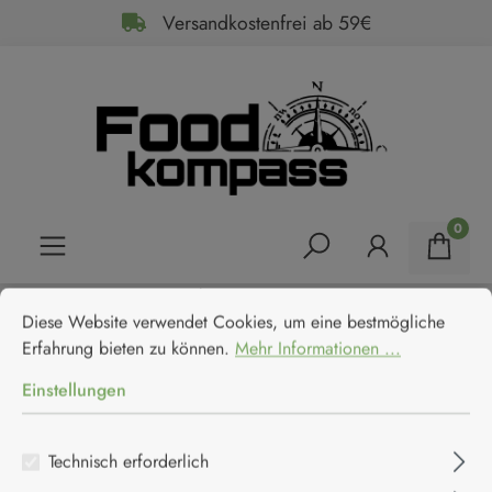
Versandkostenfrei ab 59€
alt springen
0
Cookie-Voreinstellungen
Home
Feinkost
Antipasti & Tapas
Diese Website verwendet Cookies, um eine bestmögliche Erfahrun
Finca La Barca Pimientos del
Diese Website verwendet Cookies, um eine bestmögliche
Erfahrung bieten zu können.
Mehr Informationen ...
Piquillo - geröstete Piquillo
Einstellungen
Paprika
Technisch erforderlich
Finca La Barca