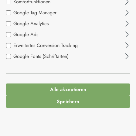
Komfortfunktionen
Google Tag Manager
Bildergalerie überspringen
Google Analytics
Google Ads
Erweitertes Conversion Tracking
Google Fonts (Schriftarten)
4,95 €*
Alle akzeptieren
Inhalt:
0.25 Liter
(19,80 €* / 1 Liter)
Speichern
Preise inkl. MwSt. zzgl. Versandkosten
Sofort verfügbar, Lieferzeit: 1-3 Tage
Produkt Anzahl: Gib den gewünschten Wert ein
In den Warenkorb