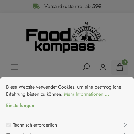
Versandkostenfrei ab 59€
alt springen
0
Cookie-Voreinstellungen
Diese Website verwendet Cookies, um eine bestmögliche Erfahrun
Home
Feinkost
Essige
Balsamico
Diese Website verwendet Cookies, um eine bestmögliche
Rocca di Vignola - Weiße
Erfahrung bieten zu können.
Mehr Informationen ...
Balsamicocreme Crema al
Einstellungen
Condimento Bianco
Technisch erforderlich
Rocca di Vignola