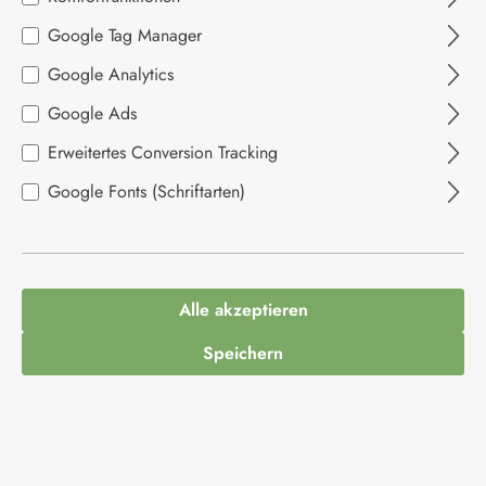
Bildergalerie überspringen
Google Tag Manager
Google Analytics
Google Ads
Erweitertes Conversion Tracking
Google Fonts (Schriftarten)
8,95 €*
Inhalt:
0.18 Kilogramm
(49,72 €* / 1 Kilogramm)
Alle akzeptieren
Preise inkl. MwSt. zzgl. Versandkosten
Speichern
Ausverkauft. Kommt bald wieder
Produktnummer:
1081076
Hersteller:
Amaretti Virginia
EAN:
8001311280398