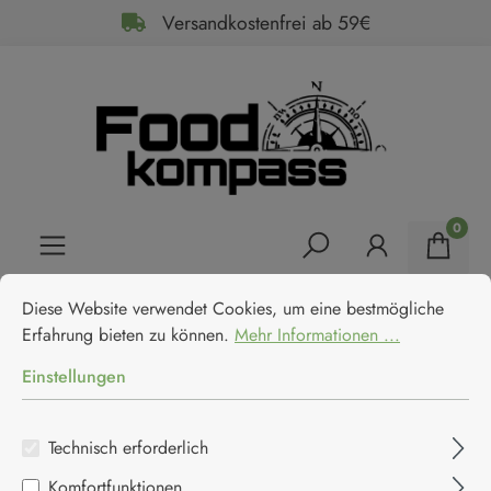
Versandkostenfrei ab 59€
alt springen
0
Cookie-Voreinstellungen
Diese Website verwendet Cookies, um eine bestmögliche Erfahrun
Home
Feinkost
Backwaren
Süß
Diese Website verwendet Cookies, um eine bestmögliche
Amaretti Virginia Dolcetti mit
Erfahrung bieten zu können.
Mehr Informationen ...
Himbeerfüllung
Einstellungen
Amaretti Virginia
Technisch erforderlich
Komfortfunktionen