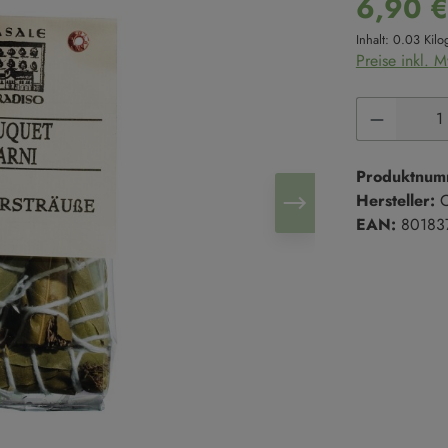
6,90 
Süße Cremes
Reis
Inhalt:
0.03 Kil
Marmeladen & Konfitüren
Hülsenfrüchte
Preise inkl. 
Salze & Pfeffer
Süßgebäck
Produkt 
Salze
Kekse
Salzmischungen
Kuchen
Pfeffer
Süßgebäck
Produktnum
Hersteller:
C
EAN:
80183
Trüffel
en