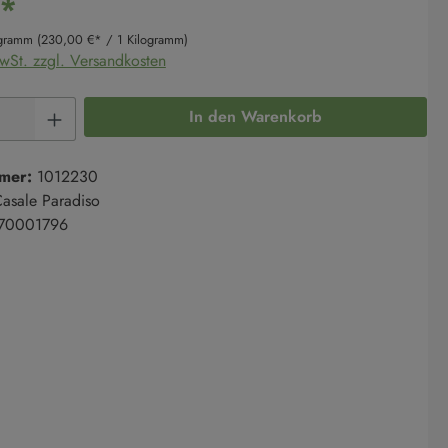
€*
ogramm
(230,00 €* / 1 Kilogramm)
MwSt. zzgl. Versandkosten
Anzahl: Gib den gewünschten Wert ein oder 
In den Warenkorb
mer:
1012230
asale Paradiso
70001796