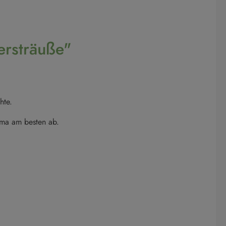
ersträuße"
hte.
oma am besten ab.