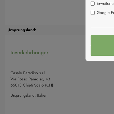
Erweitert
Google Fon
Ursprungsland:
Inverkehrbringer:
Casale Paradiso s.r.l.
Via Fosso Paradiso, 43
66013 Chieti Scalo (CH)
Ursprungsland: Italien