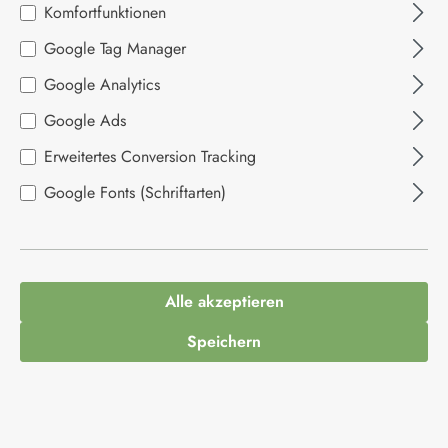
Komfortfunktionen
Bildergalerie überspringen
Google Tag Manager
Google Analytics
Google Ads
Erweitertes Conversion Tracking
Google Fonts (Schriftarten)
3,99 €*
Alle akzeptieren
Inhalt:
0.125 Kilogramm
(31,92 €* / 1 Kilogramm)
Speichern
Preise inkl. MwSt. zzgl. Versandkosten
Produkt Anzahl: Gib den gewünschten Wert ein
In den Warenkorb