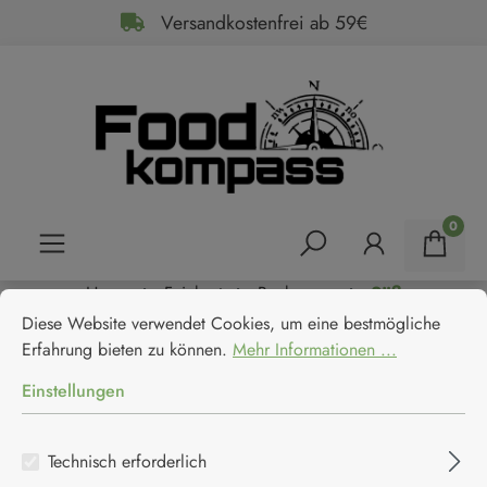
Versandkostenfrei ab 59€
alt springen
0
Home
Feinkost
Backwaren
Süß
Cookie-Voreinstellungen
Diese Website verwendet Cookies, um eine bestmögliche Erfahrun
Maison Gavottes Crêpes
Diese Website verwendet Cookies, um eine bestmögliche
Erfahrung bieten zu können.
Mehr Informationen ...
Dentelles - 24 Knusper-
Einstellungen
Butterplätzchen
Technisch erforderlich
Maison Gavottes