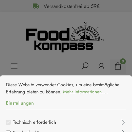
Versandkostenfrei ab 59€
alt springen
0
Cookie-Voreinstellungen
Diese Website verwendet Cookies, um eine bestmögliche Erfahrun
Home
Feinkost
Honig & Aufstrich
Diese Website verwendet Cookies, um eine bestmögliche
Süße Cremes
Erfahrung bieten zu können.
Mehr Informationen ...
Clement Faugier
Einstellungen
Maronencreme Dose
Clement Faugier
Technisch erforderlich