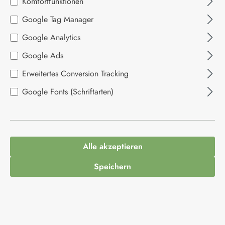
Komfortfunktionen
Bildergalerie überspringen
Google Tag Manager
Google Analytics
Google Ads
Erweitertes Conversion Tracking
Google Fonts (Schriftarten)
3,95 €*
Alle akzeptieren
Inhalt:
0.25 Kilogramm
(15,80 €* / 1 Kilogramm)
Preise inkl. MwSt. zzgl. Versandkosten
Speichern
Produkt Anzahl: Gib den gewünschten Wert ein
In den Warenkorb
Produktnummer:
1013065