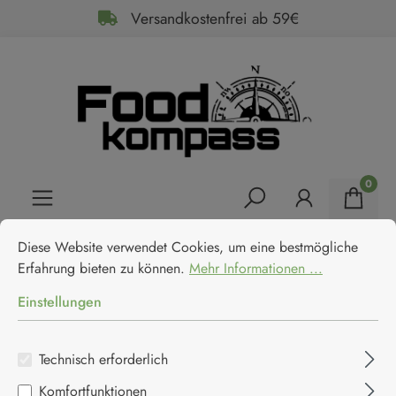
Versandkostenfrei ab 59€
alt springen
0
Cookie-Voreinstellungen
Diese Website verwendet Cookies, um eine bestmögliche Erfahrun
Home
Feinkost
Fleisch & Fisch
Sardinen
Diese Website verwendet Cookies, um eine bestmögliche
Des Dieux Sardinen in Olivenöl
Erfahrung bieten zu können.
Mehr Informationen ...
ohne Gräten
Einstellungen
Des Dieux
Technisch erforderlich
Komfortfunktionen