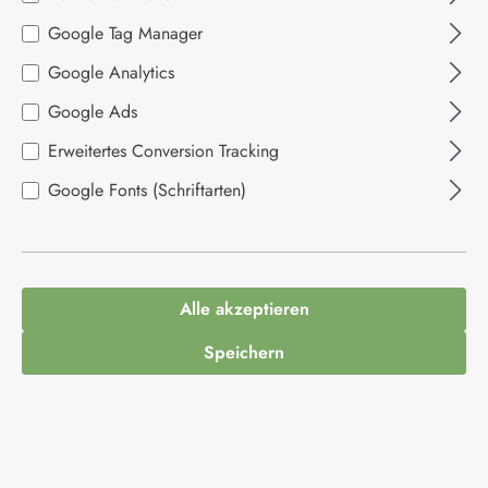
Bildergalerie überspringen
Google Tag Manager
Google Analytics
Google Ads
Erweitertes Conversion Tracking
Google Fonts (Schriftarten)
4,29 €*
Alle akzeptieren
Inhalt:
0.115 Kilogramm
(37,30 €* / 1 Kilogramm)
Preise inkl. MwSt. zzgl. Versandkosten
Speichern
Ausverkauft. Kommt bald wieder
Produktnummer:
1013116
Hersteller:
Des Dieux
EAN:
3188720001518