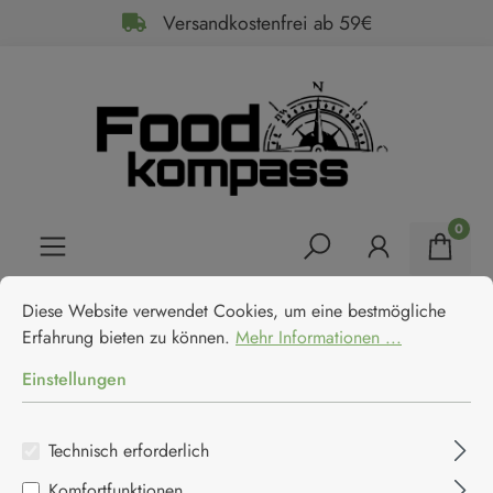
Versandkostenfrei ab 59€
alt springen
0
Cookie-Voreinstellungen
Diese Website verwendet Cookies, um eine bestmögliche Erfahrun
Home
Feinkost
Antipasti & Tapas
Diese Website verwendet Cookies, um eine bestmögliche
Rio Ana Grüne Oliven mit
Erfahrung bieten zu können.
Mehr Informationen ...
Knoblauchpaste
Einstellungen
Rio Ana
Technisch erforderlich
Komfortfunktionen