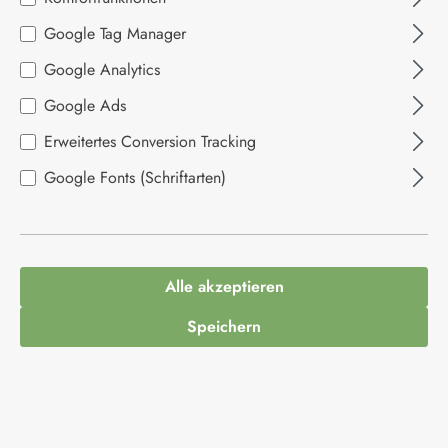
Bildergalerie überspringen
Google Tag Manager
Google Analytics
Google Ads
Erweitertes Conversion Tracking
Google Fonts (Schriftarten)
1,89 €*
Inhalt:
0.12 Kilogramm
(15,75 €* / 1 Kilogramm)
Alle akzeptieren
Preise inkl. MwSt. zzgl. Versandkosten
Speichern
Ausverkauft. Kommt bald wieder
Produktnummer:
1013150
Hersteller:
Rio Ana
EAN:
8414564300469