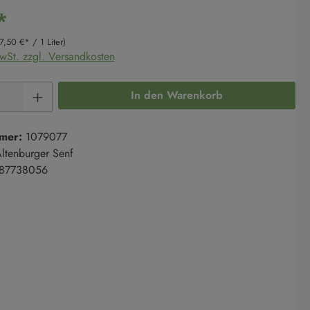
*
(7,50 €* / 1 Liter)
MwSt. zzgl. Versandkosten
Anzahl: Gib den gewünschten Wert ein oder 
In den Warenkorb
mer:
1079077
ltenburger Senf
87738056