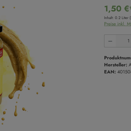
Süße Cremes
Reis
1,50 €
Marmeladen & Konfitüren
Hülsenfrüchte
Inhalt:
0.2 Liter
Preise inkl. 
Salze & Pfeffer
Süßgebäck
Salze
Kekse
Produkt 
Salzmischungen
Kuchen
Pfeffer
Süßgebäck
Produktnum
Hersteller:
A
EAN:
40150
Trüffel
en