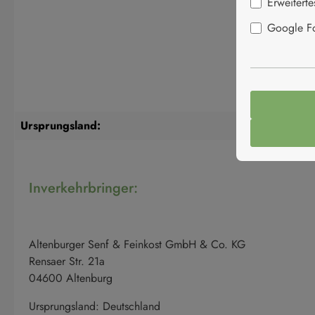
Erweitert
Google Fon
Ursprungsland:
Deutschl
Inverkehrbringer:
Altenburger Senf & Feinkost GmbH & Co. KG
Rensaer Str. 21a
04600 Altenburg
Ursprungsland: Deutschland