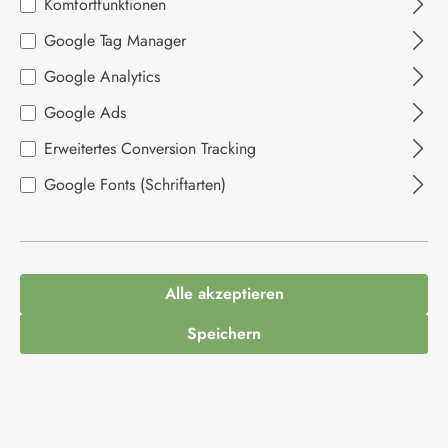
Komfortfunktionen
Bildergalerie überspringen
Google Tag Manager
Google Analytics
Google Ads
Erweitertes Conversion Tracking
Google Fonts (Schriftarten)
4,29 €*
Inhalt:
0.115 Kilogramm
(37,30 €* / 1 Kilogramm)
Alle akzeptieren
Preise inkl. MwSt. zzgl. Versandkosten
Speichern
Produkt Anzahl: Gib den gewünschten Wert ein
In den Warenkorb
Produktnummer:
1013530
Hersteller:
La Narval