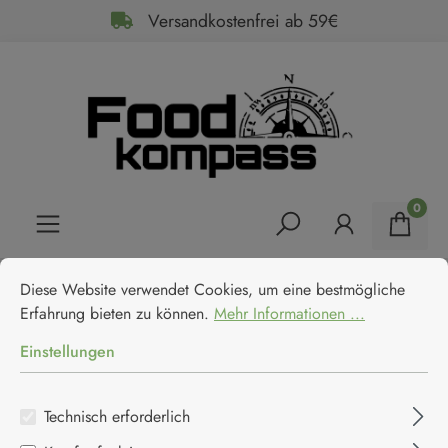
Versandkostenfrei ab 59€
alt springen
0
Cookie-Voreinstellungen
Diese Website verwendet Cookies, um eine bestmögliche Erfahrun
Home
Feinkost
Fleisch & Fisch
Sardinen
Diese Website verwendet Cookies, um eine bestmögliche
La Narval kleine Sardinen in
Erfahrung bieten zu können.
Mehr Informationen ...
Olivenöl
Einstellungen
La Narval
Technisch erforderlich