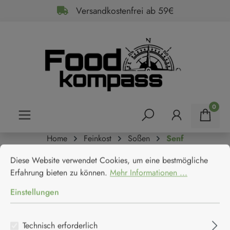
Versandkostenfrei ab 59€
alt springen
0
Home
Feinkost
Soßen
Senf
Cookie-Voreinstellungen
Diese Website verwendet Cookies, um eine bestmögliche Erfahrun
Altenburger Zwiebel Senf
Diese Website verwendet Cookies, um eine bestmögliche
Erfahrung bieten zu können.
Mehr Informationen ...
Einstellungen
Technisch erforderlich