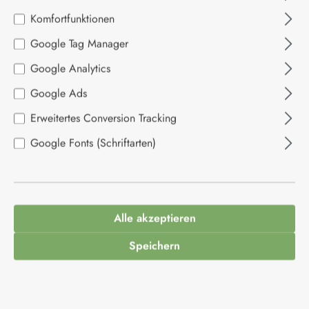
Bildergalerie überspringen
Komfortfunktionen
Google Tag Manager
Google Analytics
Google Ads
Erweitertes Conversion Tracking
Google Fonts (Schriftarten)
2,50 €*
Inhalt:
0.2 Liter
(12,50 €* / 1 Liter)
Alle akzeptieren
Preise inkl. MwSt. zzgl. Versandkosten
Speichern
Produkt Anzahl: Gib den gewünschten Wert ein
In den Warenkorb
Produktnummer:
1079079