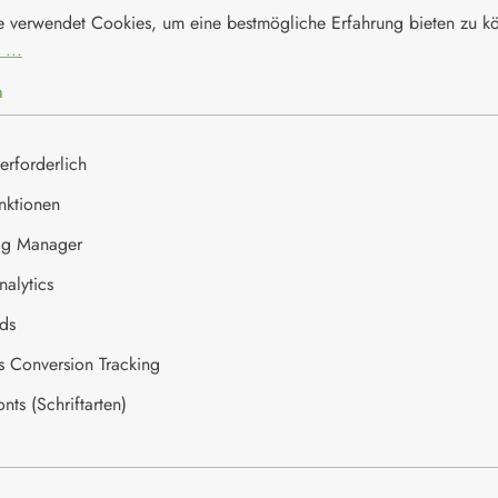
e verwendet Cookies, um eine bestmögliche Erfahrung bieten zu 
 ...
n
862kj/208kcal
14g
erforderlich
1,6g
nktionen
ag Manager
12g
alytics
0,5g
ds
5,2g
es Conversion Tracking
ts (Schriftarten)
1,2g