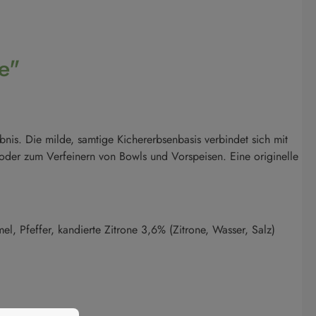
e"
bnis. Die milde, samtige Kichererbsenbasis verbindet sich mit
e oder zum Verfeinern von Bowls und Vorspeisen. Eine originelle
l, Pfeffer, kandierte Zitrone 3,6% (Zitrone, Wasser, Salz)
nen.
Mehr Informationen ...