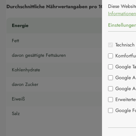
Diese Websit
Durchschnittliche Nährwertangaben pro 100g
Informationen
Einstellunge
Energie
Fett
Technisch 
davon gesättigte Fettsäuren
Komfortfu
Google T
Kohlenhydrate
Google An
davon Zucker
Google A
Eiweiß
Erweitert
Google Fon
Salz