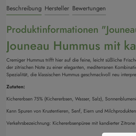
Beschreibung
Hersteller
Bewertungen
Produktinformationen "Jounea
Jouneau Hummus mit kan
Cremiger Hummus trifft hier auf die feine, leicht süßliche Fris
der zitrischen Note zu einer eleganten, mediterranen Kombinatio
Spezialität, die klassischen Hummus geschmackvoll neu interpret
Zutaten:
Kichererbsen 75% (Kichererbsen, Wasser, Salz), Sonnenblumenöl,
Kann Spuren von Krustentieren, Senf, Eiern und Milchprodukten
Verkehrsbezeichnung: Kichererbsenpüree mit kandierter Zitrone
Cookie-Vorei
Diese Website v