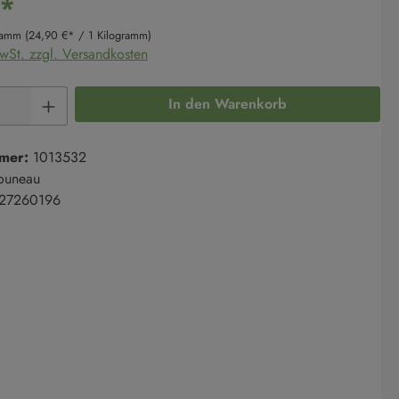
€*
gramm
(24,90 €* / 1 Kilogramm)
MwSt. zzgl. Versandkosten
Anzahl: Gib den gewünschten Wert ein oder 
In den Warenkorb
mer:
1013532
ouneau
27260196