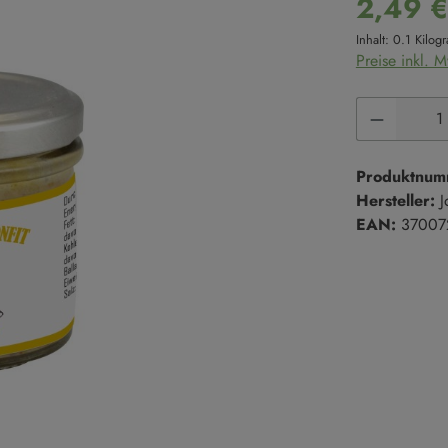
2,49 
Süße Cremes
Reis
Inhalt:
0.1 Kilo
Marmeladen & Konfitüren
Hülsenfrüchte
Preise inkl. 
Salze & Pfeffer
Süßgebäck
Produkt 
Salze
Kekse
Salzmischungen
Kuchen
Pfeffer
Süßgebäck
Produktnum
Hersteller:
J
EAN:
37007
Trüffel
en