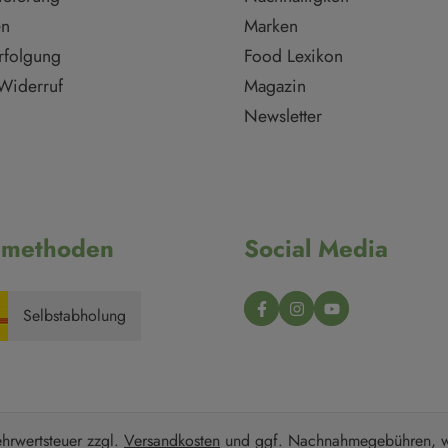
en
Marken
rfolgung
Food Lexikon
Widerruf
Magazin
Newsletter
dmethoden
Social Media
Selbstabholung
ehrwertsteuer zzgl.
Versandkosten
und ggf. Nachnahmegebühren, w