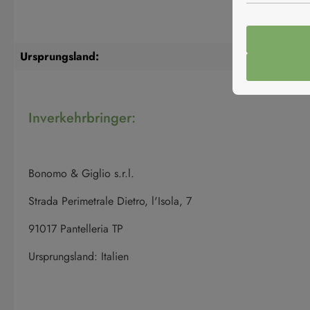
Ursprungsland:
Inverkehrbringer:
Bonomo & Giglio s.r.l.
Strada Perimetrale Dietro, l'Isola, 7
91017 Pantelleria TP
Ursprungsland: Italien