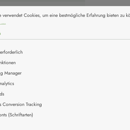
nstellungen
erwendet Cookies, um eine bestmögliche Erfahrung bieten zu kön
359 kJ / 90 kcal
e verwendet Cookies, um eine bestmögliche Erfahrung bieten zu 
 ...
8,4g
n
2,5g
1,3g
erforderlich
nktionen
0,0g
ag Manager
2,1g
alytics
4g
ds
es Conversion Tracking
ts (Schriftarten)