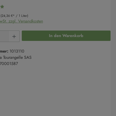
€*
r
(24,36 €* / 1 Liter)
MwSt. zzgl. Versandkosten
Anzahl: Gib den gewünschten Wert ein oder 
In den Warenkorb
mer:
1013110
a Tourangelle SAS
70001587