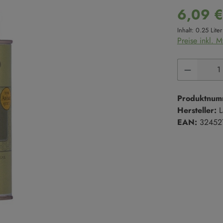
Süße Cremes
Reis
6,09 
Marmeladen & Konfitüren
Hülsenfrüchte
Inhalt:
0.25 Lite
Preise inkl. 
Salze & Pfeffer
Süßgebäck
Salze
Kekse
Produkt 
Salzmischungen
Kuchen
Pfeffer
Süßgebäck
Produktnum
Hersteller:
L
EAN:
32452
Trüffel
en