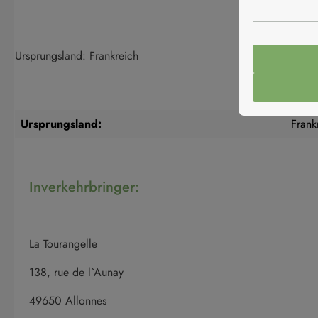
Ursprungsland: Frankreich
Ursprungsland:
Frank
Inverkehrbringer:
La Tourangelle
138, rue de l`Aunay
49650 Allonnes