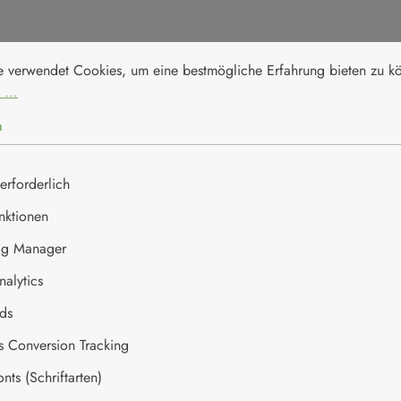
nstellungen
erwendet Cookies, um eine bestmögliche Erfahrung bieten zu kön
e verwendet Cookies, um eine bestmögliche Erfahrung bieten zu 
pro 100ml
 ...
3700 kJ / 900 kcal
n
100g
erforderlich
11g
nktionen
0g
ag Manager
alytics
0g
ds
0g
es Conversion Tracking
0g
ts (Schriftarten)